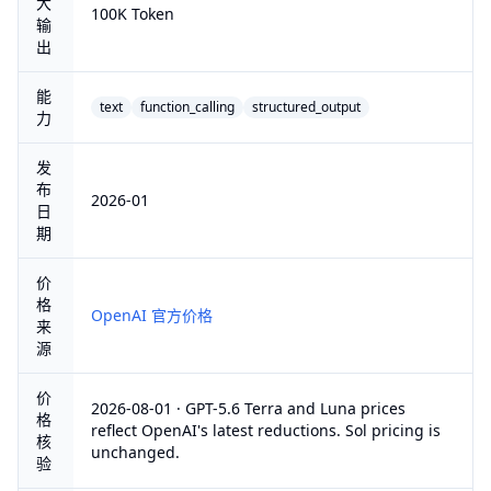
大
100K Token
输
出
能
text
function_calling
structured_output
力
发
布
2026-01
日
期
价
格
OpenAI 官方价格
来
源
价
2026-08-01 · GPT-5.6 Terra and Luna prices
格
reflect OpenAI's latest reductions. Sol pricing is
核
unchanged.
验