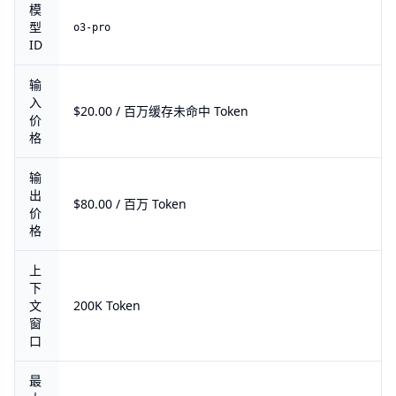
模
型
o3-pro
ID
输
入
$20.00 / 百万缓存未命中 Token
价
格
输
出
$80.00 / 百万 Token
价
格
上
下
文
200K Token
窗
口
最