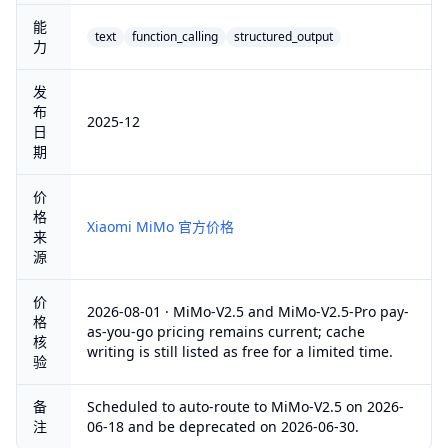
能
text
function_calling
structured_output
力
发
布
2025-12
日
期
价
格
Xiaomi MiMo 官方价格
来
源
价
2026-08-01 · MiMo-V2.5 and MiMo-V2.5-Pro pay-
格
as-you-go pricing remains current; cache
核
writing is still listed as free for a limited time.
验
备
Scheduled to auto-route to MiMo-V2.5 on 2026-
注
06-18 and be deprecated on 2026-06-30.