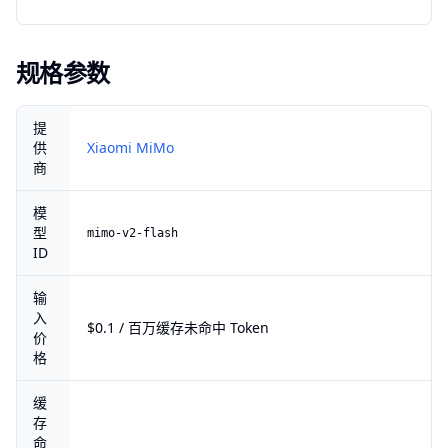
规格参数
提
供
Xiaomi MiMo
商
模
型
mimo-v2-flash
ID
输
入
$0.1 / 百万缓存未命中 Token
价
格
缓
存
命