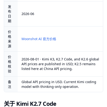
发
布
2026-06
日
期
价
格
Moonshot AI 官方价格
来
源
价
2026-08-01 · Kimi K3, K2.7 Code, and K2.6 global
格
API prices are published in USD; K2.5 remains
核
listed here at China API pricing.
验
备
Global API pricing in USD. Current Kimi coding
注
model with thinking-only operation.
关于 Kimi K2.7 Code