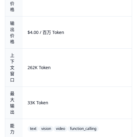
价
格
输
出
$4.00 / 百万 Token
价
格
上
下
文
262K Token
窗
口
最
大
33K Token
输
出
能
text
vision
video
function_calling
力