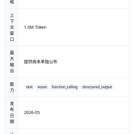
格
上
下
文
1.0M Token
窗
口
最
大
提供商未单独公布
输
出
能
text
vision
function_calling
structured_output
力
发
布
2026-05
日
期