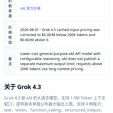
价
格
xAI 官方价格
来
源
价
2026-08-01 · Grok 4.5 cached-input pricing was
格
corrected to $0.30/M below 200K tokens and
核
$0.60/M above it.
验
Lower-cost general-purpose xAI API model with
备
configurable reasoning. xAI does not publish a
注
separate maximum-output limit; requests above
200K tokens use long-context pricing.
关于 Grok 4.3
Grok 4.3 是 xAI 的大语言模型，支持 1.0M Token 上下文
窗口；提供商未单独公布最大输出上限。支持 4 种能力：
text、vision、function_calling、structured_output。