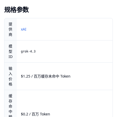
规格参数
提
供
xAI
商
模
型
grok-4.3
ID
输
入
$1.25 / 百万缓存未命中 Token
价
格
缓
存
命
中
$0.2 / 百万 Token
输